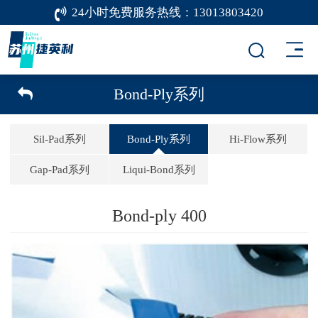
24小时免费服务热线：
13013803420
Bond-Ply系列
Sil-Pad系列
Bond-Ply系列
Hi-Flow系列
Gap-Pad系列
Liqui-Bond系列
Bond-ply 400