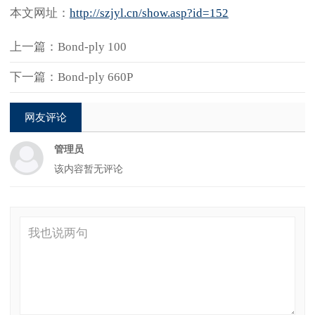
本文网址：
http://szjyl.cn/show.asp?id=152
上一篇：Bond-ply 100
下一篇：Bond-ply 660P
网友评论
管理员
该内容暂无评论